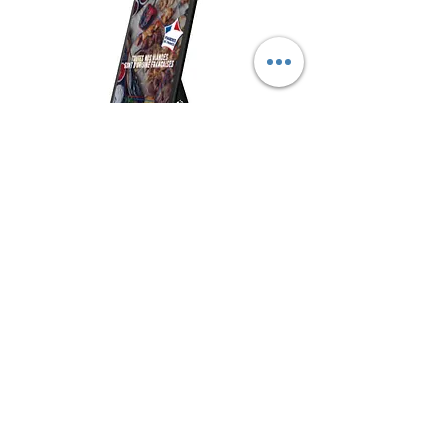
Nos solutions de chevalet numérique sur
batterie s’adressent à tous les commerçants
souhaitant communiquer auprès des
passants : restaurants, bars, cafés, etc..
Elles
s’appuient sur un stop-trottoir numérique
pour attirer l'attention des passants ou des
clients en diffusant des campagnes
multimedia.